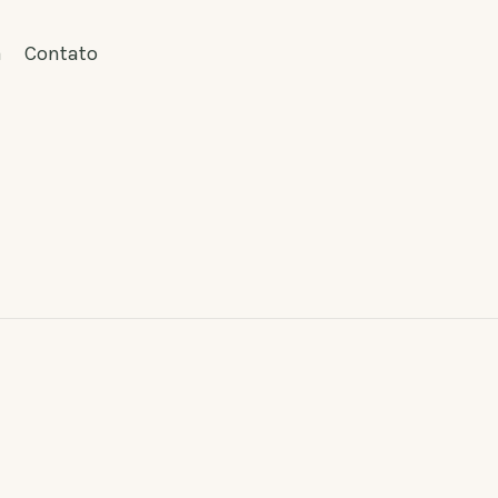
a
Contato