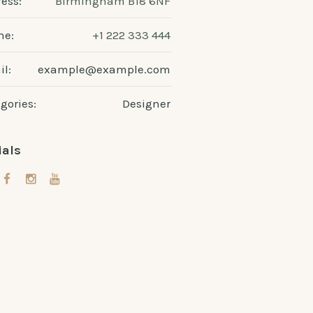
ess:
Birmingham B18 6NF
ne:
+1 222 333 444
l:
example@example.com
gories:
Designer
ials