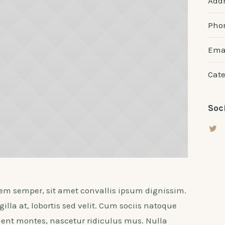
Addr
Pho
Emai
Cate
Soc
rem semper, sit amet convallis ipsum dignissim.
lla at, lobortis sed velit. Cum sociis natoque
ient montes, nascetur ridiculus mus. Nulla